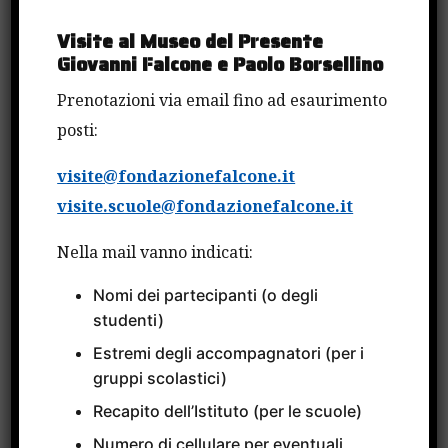
Visite al Museo del Presente
Giovanni Falcone e Paolo Borsellino
Prenotazioni via email fino ad esaurimento
posti:
visite@fondazionefalcone.it
visite.scuole@fondazionefalcone.it
Nella mail vanno indicati:
Nomi dei partecipanti (o degli
Il progetto Fulbright nasce da un
accordo
tra
studenti)
la
Fondazione Falcone, la Commissione per gli
Estremi degli accompagnatori (per i
Scambi culturali tra Italia e Stati Uniti
gruppi scolastici)
Fulbright e la National Italian American
Recapito dell’Istituto (per le scuole)
Foundation (NIAF)
e prevede il finanziamento
Numero di cellulare per eventuali