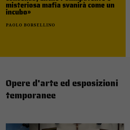
misteriosa mafia svanirà come un
incubo»
PAOLO BORSELLINO
Opere d'arte ed esposizioni
temporanee