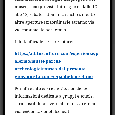
museo, sono previste tutti i giorni dalle 10
News università per la legalità
alle 18, sabato e domenica inclusi, mentre
altre aperture straordinarie saranno via
via comunicate per tempo.
Il link ufficiale per prenotare:
https://aditusculture.com/esperienze/p
alermo/musei-parchi-
Il progetto Fulbright
archeologici/museo-del-presente-
giovanni-falcone-e-paolo-borsellino
Per altre info e/o richieste, nonché per
informazioni dedicate a gruppi e scuole,
sarà possibile scrivere all’indirizzo e-mail:
visite@fondazionefalcone.it