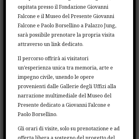
Conferenza dei Rettori Italiani, hanno dato vita a
ospitata presso il Fondazione Giovanni
una
manifestazione
che coinvolge
decine di
Falcone e il Museo del Presente Giovanni
Atenei italiani
.
Falcone e Paolo Borsellino a Palazzo Jung,
sarà possibile prenotare la propria visita
Lo scopo è
promuovere e diffondere l’impegno
attraverso un link dedicato.
nel sociale e la cultura della legalità e
Il percorso offrirà ai visitatori
dell’antimafia nel mondo accademico
. Sul tema
un’esperienza unica tra memoria, arte e
scelto ogni anno, gli studenti realizzano
impegno civile, unendo le opere
progetti:
seminari, ricerche, spettacoli teatrali,
provenienti dalle Gallerie degli Uffizi alla
video inchieste
.
narrazione multimediale del Museo del
Presente dedicato a Giovanni Falcone e
Nel corso di una cerimonia, ospitata ogni edizione da
Paolo Borsellino.
un differente ateneo, i lavori vengono presentati alla
presenza di esponenti delle istituzioni e del mondo
Gli orari di visite, solo su prenotazione e ad
accademico.
offerta libera a sostegno del progetto del