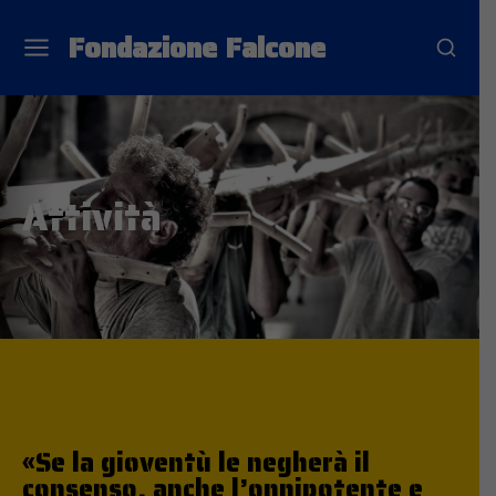
Fondazione Falcone
Attività
«Se la gioventù le negherà il
consenso, anche l’onnipotente e