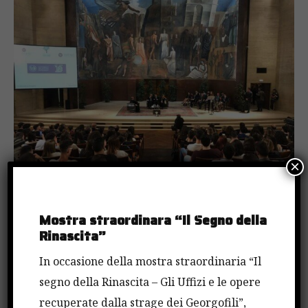
×
Mostra straordinara “Il Segno della
Rinascita”
Nel
2016
la Fondazione Falcone e il Ministero per
In occasione della mostra straordinaria “Il
l’Università e la Ricerca, in collaborazione con il
segno della Rinascita – Gli Uffizi e le opere
Consiglio Nazionale degli Studenti Universitari e la
recuperate dalla strage dei Georgofili”,