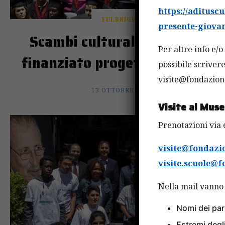
https://aditusc
FULBRIGHT
presente-giovan
Scambi culturali Italia-Usa,
Per altre info e/
finanziato progetto Fulbright
possibile scrivere
visite@fondazion
13 OTTOBRE 2019
Visite al Muse
Prenotazioni via 
visite@fondazio
visite.scuole@f
Nella mail vanno 
Nomi dei par
Estremi degl