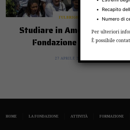
Recapito dell
FULBRIGHT
Numero di ce
Studiare in America con la
Per ulteriori inf
Fondazione Falcone
È possibile cont
27 APRILE 2018
HOME
LA FONDAZIONE
ATTIVITÀ
FORMAZIONE