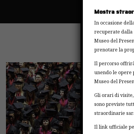
Mostra straord
In occasione della
recuperate dalla 
Museo del Present
prenotare la prop
Il percorso offri
unendo le opere p
Museo del Present
Gli orari di visit
sono previste tutt
straordinarie sa
Il link ufficiale 