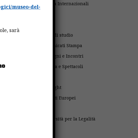
Attività Internazionali
gici/museo-del-
Avvisi
a:
Bandi
ole, sarà
ght
Borse di studio
Comunicati Stampa
Convegni e Incontri
no
Cultura e Spettacoli
Fatti
Fulbright
Progetti Europei
Scuola
Università per la Legalità