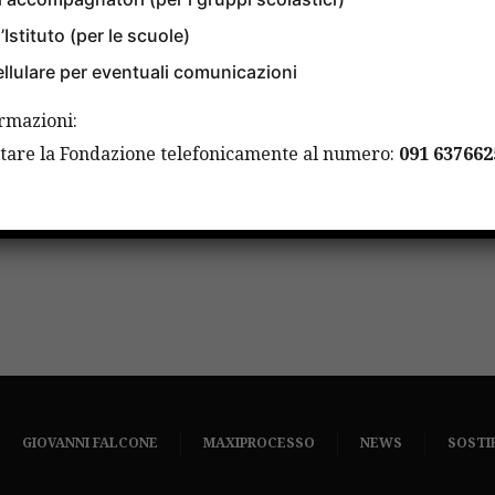
’Istituto (per le scuole)
BANDI
FULBRIGHT
llulare per eventuali comunicazioni
Borsa di studio Fulbright: 
ormazioni:
bando 2017
attare la Fondazione telefonicamente al numero:
091 637662
27 APRILE 2018
GIOVANNI FALCONE
MAXIPROCESSO
NEWS
SOSTI