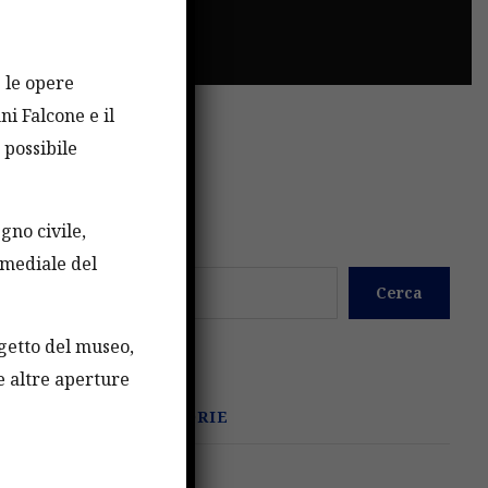
e le opere
ni Falcone e il
 possibile
gno civile,
Cerca
imediale del
Cerca
ogetto del museo,
re altre aperture
CATEGORIE