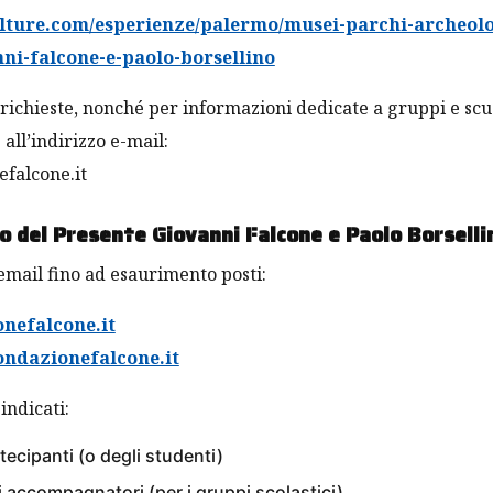
ulture.com/esperienze/palermo/musei-parchi-archeolo
FULBRIGHT
ni-falcone-e-paolo-borsellino
Scambi culturali Italia-Us
o richieste, nonché per informazioni dedicate a gruppi e scu
finanziato progetto Fulbri
 all’indirizzo e-mail:
efalcone.it
27 APRILE 2018
o del Presente Giovanni Falcone e Paolo Borselli
email fino ad esaurimento posti:
nefalcone.it
ondazionefalcone.it
indicati:
tecipanti (o degli studenti)
i accompagnatori (per i gruppi scolastici)