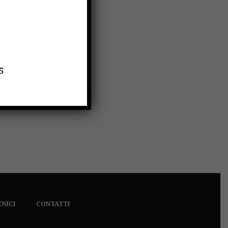
il
5
ENICI
CONTATTI