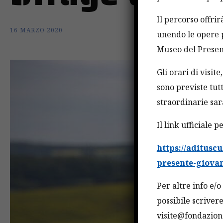
Il percorso offri
16 MARZO 2020
unendo le opere p
Museo del Present
Gli orari di visit
sono previste tutt
straordinarie sa
Il link ufficiale 
https://aditusc
presente-giovan
Per altre info e/
possibile scrivere
visite@fondazion