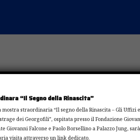
so concorso
versario
inara “Il Segno della Rinascita”
 mostra straordinaria “Il segno della Rinascita – Gli Uffizi 
strage dei Georgofili”, ospitata presso il Fondazione Giovan
paci
e Giovanni Falcone e Paolo Borsellino a Palazzo Jung, sarà
ria visita attraverso un link dedicato.