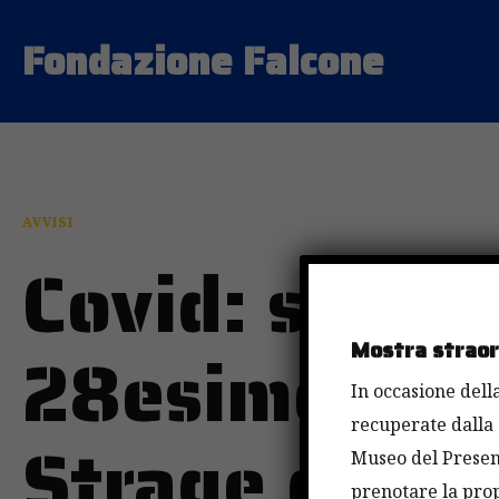
Fondazione Falcone
AVVISI
Covid: sospe
28esimo anni
Mostra straord
In occasione della
recuperate dalla 
Strage di Ca
Museo del Present
prenotare la prop