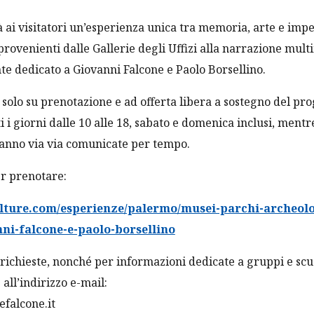
rà ai visitatori un’esperienza unica tra memoria, arte e impe
rovenienti dalle Gallerie degli Uffizi alla narrazione mult
e dedicato a Giovanni Falcone e Paolo Borsellino.
e, solo su prenotazione e ad offerta libera a sostegno del pr
i i giorni dalle 10 alle 18, sabato e domenica inclusi, ment
ranno via via comunicate per tempo.
per prenotare:
ulture.com/esperienze/palermo/musei-parchi-archeolo
ni-falcone-e-paolo-borsellino
o richieste, nonché per informazioni dedicate a gruppi e scu
 all’indirizzo e-mail:
efalcone.it