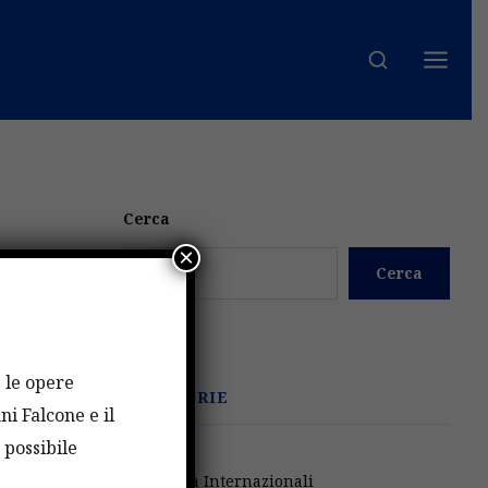
Cerca
×
Cerca
e le opere
CATEGORIE
ni Falcone e il
 possibile
Attività Internazionali