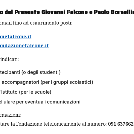
o del Presente Giovanni Falcone e Paolo Borselli
email fino ad esaurimento posti:
nefalcone.it
er le commemorazioni del 23 maggio 2020, XXVIII anniversa
ondazionefalcone.it
avorando per riorganizzare al meglio l’evento compatibilmen
indicati:
tecipanti (o degli studenti)
i accompagnatori (per i gruppi scolastici)
’Istituto (per le scuole)
llulare per eventuali comunicazioni
ormazioni:
attare la Fondazione telefonicamente al numero:
091 637662