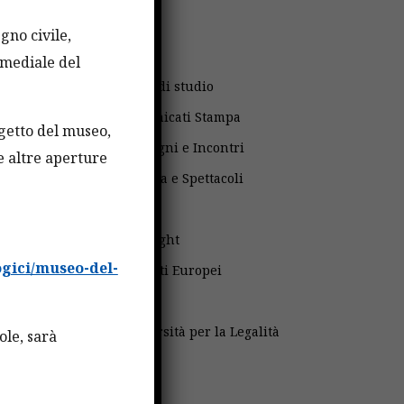
Avvisi
gno civile,
Bandi
imediale del
Borse di studio
Comunicati Stampa
ogetto del museo,
Convegni e Incontri
re altre aperture
Cultura e Spettacoli
Fatti
Fulbright
gici/museo-del-
Progetti Europei
Scuola
Università per la Legalità
ole, sarà