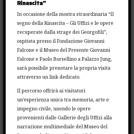
Rinascita”
diploma accademico di II livello AFAM.
In occasione della mostra straordinaria “Il
segno della Rinascita – Gli Uffizi e le opere
I premi hanno l’obiettivo di valorizzare la
recuperate dalla strage dei Georgofili”,
competenza e la qualità di studenti appartenenti al
ospitata presso il Fondazione Giovanni
mondo dell’alta formazione e dei giovani
Falcone e il Museo del Presente Giovanni
ricercatori.
Falcone e Paolo Borsellino a Palazzo Jung,
sarà possibile prenotare la propria visita
Il bando è rivolto a tutti coloro i quali abbiano
attraverso un link dedicato.
conseguito il titolo di laurea
specialistica/magistrale ovvero il titolo di dottore
Il percorso offrirà ai visitatori
di ricerca presso qualsiasi Università italiana, ivi
un’esperienza unica tra memoria, arte e
inclusi gli Istituti di alta formazione dottorale e le
impegno civile, unendo le opere
Scuole di studi superiori, statali e non statali
provenienti dalle Gallerie degli Uffizi alla
legalmente riconosciute, purché beneficiarie di
narrazione multimediale del Museo del