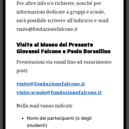
Per altre info e/o richieste, nonché per
I destinatari del presente bando devono aver
informazioni dedicate a gruppi e scuole,
conseguito il relativo titolo nel periodo tra il 1°
sarà possibile scrivere all’indirizzo e-mail:
gennaio 2019 e il 23 maggio 2022.
visite@fondazionefalcone.it
Per i dettagli:
Visite al Museo del Presente
Giovanni Falcone e Paolo Borsellino
Prenotazioni via email fino ad esaurimento
CONDIVIDI QUESTO ARTICOLO
posti:
visite@fondazionefalcone.it
visite.scuole@fondazionefalcone.it
Nella mail vanno indicati:
Cerca
Nomi dei partecipanti (o degli
studenti)
Cerca