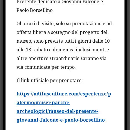
contributi ministeriali ai sensi della normativa
Presente dedicato a Giovanni Falcone e
vigente.
Paolo Borsellino.
Gli orari di visite, solo su prenotazione e ad
Sono altresì destinatari delle azioni ivi indicate
offerta libera a sostegno del progetto del
coloro i quali abbiano conseguito un Diploma
museo, sono previste tutti i giorni dalle 10
Accademico di II livello in alta formazione artistica,
alle 18, sabato e domenica inclusi, mentre
musicale e coreutica presso i Conservatori statali,
altre aperture straordinarie saranno via
le Accademie di Belle Arti (statali e non statali), gli
via comunicate per tempo.
Istituti musicali ex pareggiati, le Accademie
Il link ufficiale per prenotare:
Nazionali di Danza e di Arte Drammatica, gli
Istituti Superiori per le Industrie Artistiche,
https://aditusculture.com/esperienze/p
nonché presso ulteriori istituzioni private
alermo/musei-parchi-
autorizzate dal Ministero al rilascio di titoli di alta
archeologici/museo-del-presente-
formazione artistica, musicale e coreutica.
giovanni-falcone-e-paolo-borsellino