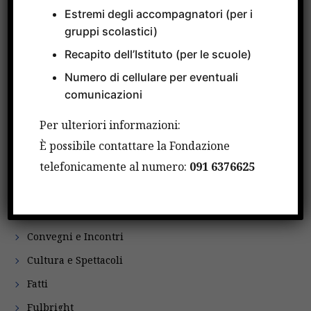
Estremi degli accompagnatori (per i
gruppi scolastici)
Recapito dell’Istituto (per le scuole)
CATEGORIE
Numero di cellulare per eventuali
comunicazioni
Attività Internazionali
Per ulteriori informazioni:
Avvisi
È possibile contattare la Fondazione
Bandi
telefonicamente al numero:
091 6376625
Borse di studio
Comunicati Stampa
Convegni e Incontri
Cultura e Spettacoli
Fatti
Fulbright