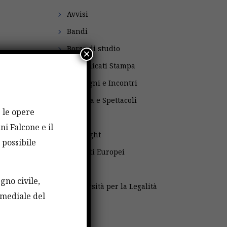
Avvisi
Bandi
Borse di studio
×
Comunicati Stampa
Convegni e Incontri
Cultura e Spettacoli
e le opere
Fatti
ni Falcone e il
Fulbright
 possibile
Progetti Europei
Scuola
gno civile,
Università per la Legalità
imediale del