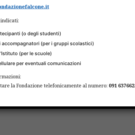
vio telematico tramite posta
ondazionefalcone.it
indicati:
te essere allegate tutte le schede di presentazione dei pr
tecipanti (o degli studenti)
eresse.
i accompagnatori (per i gruppi scolastici)
i Atenei avranno elaborato sulla base dell’ invito avverrà n
’Istituto (per le scuole)
novembre 2021 presso l’Aula Bunker del Carcere “Ucciardon
llulare per eventuali comunicazioni
la Ricerca, della presidente della Fondazione Falcone.
ormazioni:
ne può essere richiesta alla Fondazione Falcone:
attare la Fondazione telefonicamente al numero:
091 637662
93.