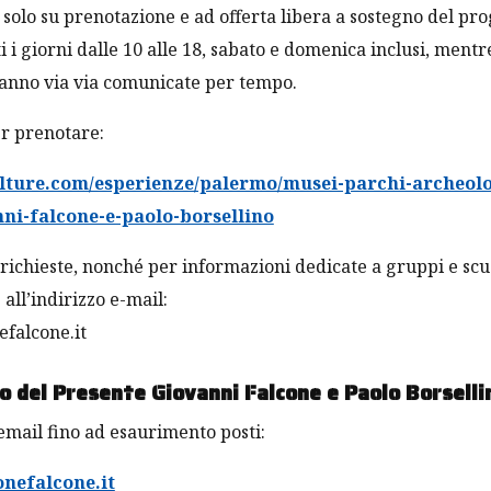
e, solo su prenotazione e ad offerta libera a sostegno del pr
i i giorni dalle 10 alle 18, sabato e domenica inclusi, ment
ranno via via comunicate per tempo.
per prenotare:
ulture.com/esperienze/palermo/musei-parchi-archeolo
one Falcone, d’intesa con il Consiglio Nazionale degli Studen
ni-falcone-e-paolo-borsellino
Università per la Legalità”, progetto giunto alla V edizione
à italiane (statali e non), agli Istituti di alta formazione dott
o richieste, nonché per informazioni dedicate a gruppi e scu
zione di iniziative di sensibilizzazione e formazione sul te
 all’indirizzo e-mail:
efalcone.it
o del Presente Giovanni Falcone e Paolo Borselli
tuzioni accademiche, che presentano le domande su proposta
eresse (che deve essere unica, indipendentemente dal nume
email fino ad esaurimento posti:
ll’Ateneo) deve avvenire nel rispetto delle regole del bando
nefalcone.it