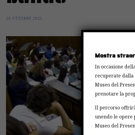
18 OTTOBRE 2021
Mostra straord
In occasione della
recuperate dalla 
Museo del Present
prenotare la prop
Il percorso offri
unendo le opere p
Museo del Present