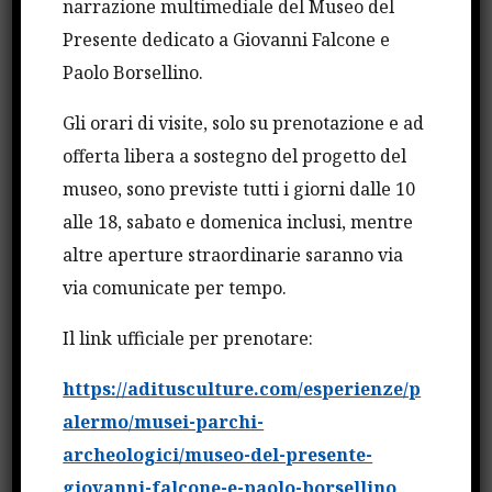
narrazione multimediale del Museo del
poggia infatti anche su un fattore culturale e per
Presente dedicato a Giovanni Falcone e
sconfiggerlo è necessario che le nuove generazioni
Paolo Borsellino.
crescano con la cultura della legalità”.
Gli orari di visite, solo su prenotazione e ad
offerta libera a sostegno del progetto del
Questo l’elenco dei vincitori dell’ultima
museo, sono previste tutti i giorni dalle 10
edizione
:
alle 18, sabato e domenica inclusi, mentre
altre aperture straordinarie saranno via
Flora Albanese
con “Il ruolo della criminalità
via comunicate per tempo.
organizzata transnazionale nel traffico illecito di
organi”.
Il link ufficiale per prenotare:
https://aditusculture.com/esperienze/p
Alessandra Buonasera
con “Società a
alermo/musei-parchi-
partecipazione pubblica: i meccanismi di
archeologici/museo-del-presente-
prevenzione antiriciclaggio nelle procedure di
giovanni-falcone-e-paolo-borsellino