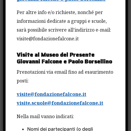
affidamento dei servizi pubblici. Il possibile
dialogo fra antiriciclaggio e anticorruzione volto al
Per altre info e/o richieste, nonché per
contrasto della criminalità organizzata e in
informazioni dedicate a gruppi e scuole,
accordo alle istanze di semplificazione
sarà possibile scrivere all’indirizzo e-mail:
amministrativa”.
visite@fondazionefalcone.it
Visite al Museo del Presente
Valentina Cannella
con “Mafia e pandemia. Sulle
Giovanni Falcone e Paolo Borsellino
modalità di sfruttamento delle catastrofi da parte
Prenotazioni via email fino ad esaurimento
della criminalità organizzata”.
posti:
Carla Cucco
con “Il vizio del gioco: betting e
visite@fondazionefalcone.it
gambling nella rete delle organizzazioni mafiose”.
visite.scuole@fondazionefalcone.it
Nella mail vanno indicati:
Alice Di Cola
con “Il nuovo delitto di tortura: gli
Nomi dei partecipanti (o degli
interrogativi in gioco ed il suo uso sistematico da