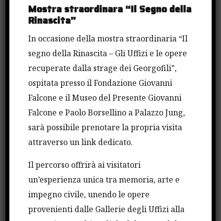
Mostra straordinara “Il Segno della
conoscenza e ad altre istituzioni, per consentire ai
Rinascita”
giovani laureati maggiori possibilità di
inserimento nella vita lavorativa. Istituzioni come
In occasione della mostra straordinaria “Il
il Parlamento siciliano hanno il dovere di
segno della Rinascita – Gli Uffizi e le opere
valorizzare i migliori studenti dell’Isola, troppo
recuperate dalla strage dei Georgofili”,
spesso costretti a emigrare per dimostrare le loro
ospitata presso il Fondazione Giovanni
capacità. Fin dal primo anno di legislatura ho
Falcone e il Museo del Presente Giovanni
sostenuto questo progetto perché è lontano
Falcone e Paolo Borsellino a Palazzo Jung,
dall’antimafia di maniera e intriso, invece, di
sarà possibile prenotare la propria visita
concretezza e vicinanza alla società civile”.
attraverso un link dedicato.
Il percorso offrirà ai visitatori
“Ritengo inoltre, come sosteneva Giovanni Falcone
un’esperienza unica tra memoria, arte e
– ha aggiunto Miccichè – che Cosa nostra vada
impegno civile, unendo le opere
combattuta non solo con la repressione ma con
provenienti dalle Gallerie degli Uffizi alla
l’educazione dei giovani. Il fenomeno mafioso