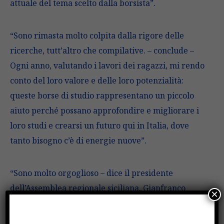
attuale del tema scelto dalla borsista”.
“Sono rimasta molto colpita dalla rigore delle
ricerche, tutt’altro che compilative. – conclude –
Ogni anno, valutando i lavori dei ragazzi, mi rendo
conto del loro valore e delle loro potenzialità:
queste borse di studio rappresentano un piccolo
aiuto perché possano approfondire e migliorare i
loro studi e crearsi un futuro qui in Italia, dove
tanto bisogno c’è di energie nuove”.
“Sono molto orgoglioso – dice il presidente
dell’Assemblea regionale siciliana, Gianfranco
×
Miccichè – di aver contribuito a un’iniziativa che
dovrebbe essere allargata ad altri settori della