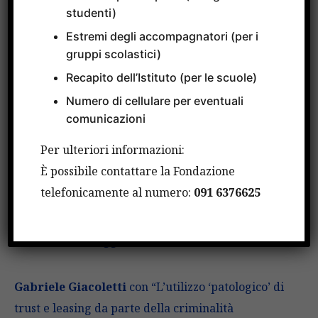
studenti)
parte della criminalità organizzata”.
Estremi degli accompagnatori (per i
gruppi scolastici)
Annalisa Failla
con “La rilettura del metodo
Recapito dell’Istituto (per le scuole)
mafioso nella lotta alle mafie autoctone, straniere e
Numero di cellulare per eventuali
delocalizzate e la destrutturazione della condotta
comunicazioni
di partecipazione criminosa nelle associazioni con
Per ulteriori informazioni:
finalità di terrorismo internazionale”.
È possibile contattare la Fondazione
telefonicamente al numero:
091 6376625
Noemi Gatto
con “La funzione special –
preventiva della messa alla prova ed il progetto
‘AMUNI’’: Il coraggio di cambiare”.
Gabriele Giacoletti
con “L’utilizzo ‘patologico’ di
trust e leasing da parte della criminalità