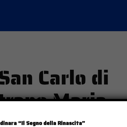
San Carlo di
trano Maria
inara “Il Segno della Rinascita”