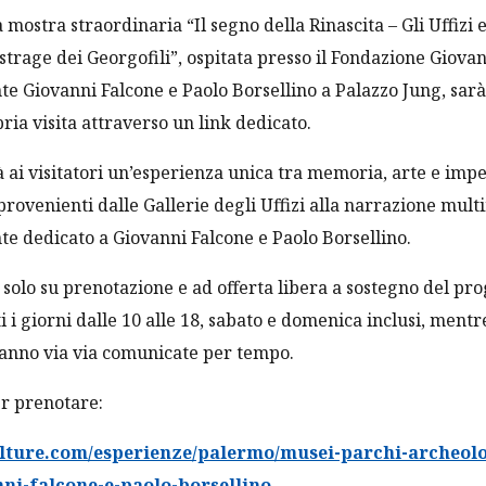
 mostra straordinaria “Il segno della Rinascita – Gli Uffizi 
strage dei Georgofili”, ospitata presso il Fondazione Giovan
e Giovanni Falcone e Paolo Borsellino a Palazzo Jung, sarà
ria visita attraverso un link dedicato.
rà ai visitatori un’esperienza unica tra memoria, arte e impe
rovenienti dalle Gallerie degli Uffizi alla narrazione mult
e dedicato a Giovanni Falcone e Paolo Borsellino.
e, solo su prenotazione e ad offerta libera a sostegno del pr
i i giorni dalle 10 alle 18, sabato e domenica inclusi, ment
ranno via via comunicate per tempo.
per prenotare:
ulture.com/esperienze/palermo/musei-parchi-archeolo
ni-falcone-e-paolo-borsellino