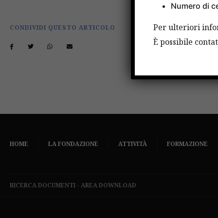
Numero di ce
Per ulteriori inf
CONDIVIDI QUESTO ARTICOLO
È possibile cont
HOME
LA FONDAZIONE
ATTIVITÀ
FORMAZIONE
RICERCA DOCUMENTI
-
AREA DOWNLOAD