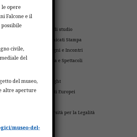
e le opere
Avvisi
ni Falcone e il
Bandi
 possibile
Borse di studio
Comunicati Stampa
gno civile,
Convegni e Incontri
imediale del
Cultura e Spettacoli
Fatti
ogetto del museo,
Fulbright
re altre aperture
Progetti Europei
Scuola
Università per la Legalità
gici/museo-del-