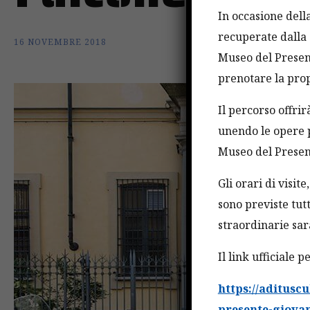
In occasione della
recuperate dalla 
16 NOVEMBRE 2018
Museo del Present
prenotare la prop
Il percorso offri
unendo le opere p
Museo del Present
Gli orari di visit
sono previste tutt
straordinarie sa
Il link ufficiale 
https://aditusc
presente-giovan