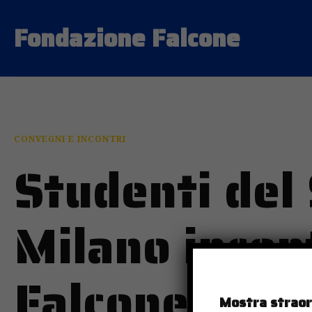
Fondazione Falcone
CONVEGNI E INCONTRI
Studenti del 
Milano incon
Falcone
Mostra straord