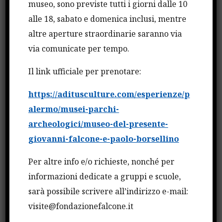
museo, sono previste tutti i giorni dalle 10
informazioni che rovesciò metodo di indagine”.
alle 18, sabato e domenica inclusi, mentre
Alla proiezione hanno assistito, tra gli altri, il
altre aperture straordinarie saranno via
presidente dell’Anm Francesco Minisci e il
via comunicate per tempo.
consigliere del Csm Piergiorgio Morosini.
Il link ufficiale per prenotare:
“Il tema della ricerca dei capitali è essenziale – ha
detto Minisci – Le mafie sono più subdole e meno
https://aditusculture.com/esperienze/p
violente e hanno maggiore capacità di
alermo/musei-parchi-
infiltrazioni”. Presente anche il comandante
archeologici/museo-del-presente-
generale della Guardia di Finanza Giorgio Toschi e
giovanni-falcone-e-paolo-borsellino
la sorella del giudice Falcone, Maria, presidente
della Fondazione.
Per altre info e/o richieste, nonché per
informazioni dedicate a gruppi e scuole,
sarà possibile scrivere all’indirizzo e-mail:
CONDIVIDI QUESTO ARTICOLO
visite@fondazionefalcone.it