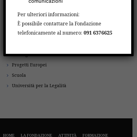
comunicazioni
Borse di studio
Comunicati Stampa
Per ulteriori informazioni:
Convegni e Incontri
È possibile contattare la Fondazione
telefonicamente al numero:
091 6376625
Cultura e Spettacoli
Fatti
Fulbright
Progetti Europei
Scuola
Università per la Legalità
HOME
LA FONDAZIONE
ATTIVITÀ
FORMAZIONE