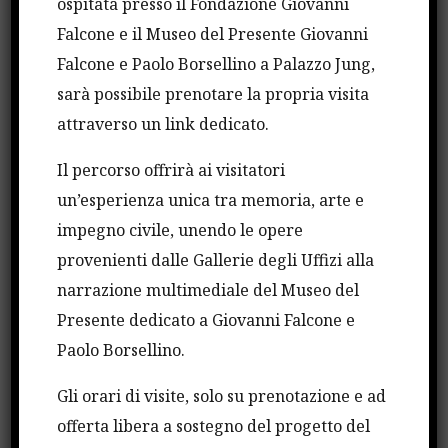
ospitata presso il Fondazione Giovanni
Alla vigilia del XXVI anniversario della strage di
Falcone e il Museo del Presente Giovanni
Capaci, la Guardia di Finanza ha voluto ricordare
Falcone e Paolo Borsellino a Palazzo Jung,
così le intuizioni investigative e il metodo di
sarà possibile prenotare la propria visita
indagine introdotto dal magistrato ucciso a Capaci
attraverso un link dedicato.
nel contrasto ai clan. “Segui il denaro e troverai
Il percorso offrirà ai visitatori
Cosa nostra”, diceva il giudice che per primo puntò
un’esperienza unica tra memoria, arte e
sui santuari intoccabili delle banche.
impegno civile, unendo le opere
Nel filmato ex colleghi di Falcone, come Leonardo
provenienti dalle Gallerie degli Uffizi alla
Guarnotta, Peppino Di Lello, Gioacchino Natoli e
narrazione multimediale del Museo del
Ignazio De Francisci, ricordano l’importanza delle
Presente dedicato a Giovanni Falcone e
idee di Falcone che comprese tra l’altro quanto
Paolo Borsellino.
fosse controproducente affrontare le inchieste sui
clan parcellizzando il lavoro. “L’idea del pool – ha
Gli orari di visite, solo su prenotazione e ad
ricordato il presidente della corte d’appello Matteo
offerta libera a sostegno del progetto del
Frasca – consentì finalmente lo scambio di