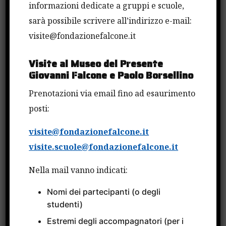
informazioni dedicate a gruppi e scuole,
CATEGORIE
sarà possibile scrivere all’indirizzo e-mail:
visite@fondazionefalcone.it
Attività Internazionali
Visite al Museo del Presente
Giovanni Falcone e Paolo Borsellino
Avvisi
Bandi
Prenotazioni via email fino ad esaurimento
Borse di studio
posti:
Comunicati Stampa
visite@fondazionefalcone.it
Convegni e Incontri
visite.scuole@fondazionefalcone.it
Cultura e Spettacoli
Nella mail vanno indicati:
Fatti
Nomi dei partecipanti (o degli
Fulbright
studenti)
Progetti Europei
Estremi degli accompagnatori (per i