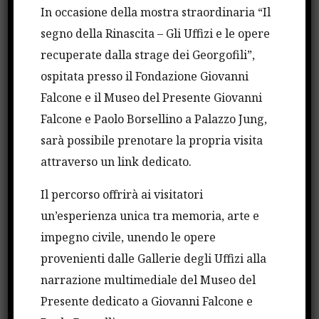
In occasione della mostra straordinaria “Il
segno della Rinascita – Gli Uffizi e le opere
recuperate dalla strage dei Georgofili”,
ospitata presso il Fondazione Giovanni
Falcone e il Museo del Presente Giovanni
Falcone e Paolo Borsellino a Palazzo Jung,
sarà possibile prenotare la propria visita
attraverso un link dedicato.
Centinaia di persone si sono radunate sotto l’Albero
Falcone al termine della lunga giornata di
Il percorso offrirà ai visitatori
celebrazioni del 29esimo anniversario della strage
un’esperienza unica tra memoria, arte e
di Capaci. Il saluto del presidente della Camera
impegno civile, unendo le opere
Roberto Fico e l’emozionante esibizione dei Sansoni
provenienti dalle Gallerie degli Uffizi alla
hanno preceduto la lettura delle vittime degli
narrazione multimediale del Museo del
attentati costati la vita a Giovanni Falcone,
Presente dedicato a Giovanni Falcone e
Francesca Morvillo, Paolo Borsellino e agli agenti