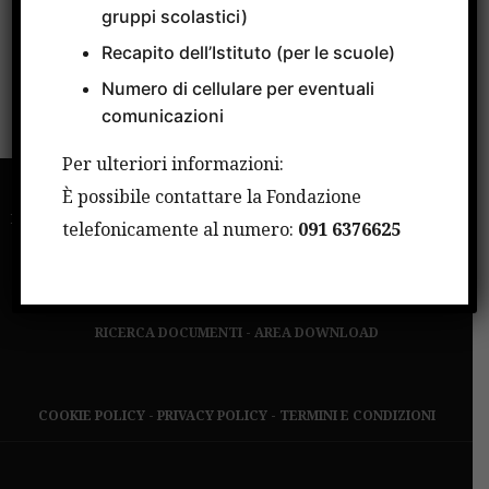
Scuola
gruppi scolastici)
Università per la Legalità
Recapito dell’Istituto (per le scuole)
Numero di cellulare per eventuali
comunicazioni
Per ulteriori informazioni:
È possibile contattare la Fondazione
HOME
LA FONDAZIONE
ATTIVITÀ
FORMAZIONE
telefonicamente al numero:
091 6376625
GIOVANNI FALCONE
MAXIPROCESSO
NEWS
SOSTIENICI
CONTATTI
RICERCA DOCUMENTI
-
AREA DOWNLOAD
COOKIE POLICY
-
PRIVACY POLICY
-
TERMINI E CONDIZIONI