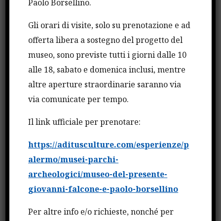
Paolo Borsellino.
di scorta Antonio Montinaro, Rocco Dicillo, Vito
Gli orari di visite, solo su prenotazione e ad
Schifani, Emanuela Loi, Claudio Traina, Vincenzo Li
offerta libera a sostegno del progetto del
Muli, Agostino Catalano, Walter Eddie Cosina.
museo, sono previste tutti i giorni dalle 10
alle 18, sabato e domenica inclusi, mentre
CONDIVIDI QUESTO ARTICOLO
altre aperture straordinarie saranno via
via comunicate per tempo.
Il link ufficiale per prenotare:
https://aditusculture.com/esperienze/p
alermo/musei-parchi-
Cerca
archeologici/museo-del-presente-
giovanni-falcone-e-paolo-borsellino
Cerca
Per altre info e/o richieste, nonché per