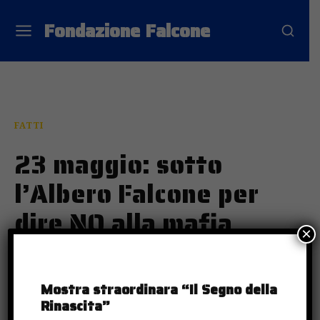
Fondazione Falcone
FATTI
23 maggio: sotto
l’Albero Falcone per
dire NO alla mafia
×
23 MAGGIO 2021
Mostra straordinara “Il Segno della
Rinascita”