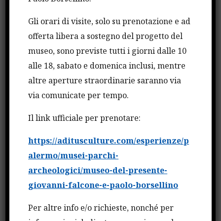
Teo Luzi, il comandante generale della Finanza
Gli orari di visite, solo su prenotazione e ad
Giuseppe Zafarana. Nel corso della cerimonia sono
offerta libera a sostegno del progetto del
stati premiati gli studenti e le studentesse vincitori
museo, sono previste tutti i giorni dalle 10
del concorso “Cittadini di un’Europa libera dalle
alle 18, sabato e domenica inclusi, mentre
mafie”, promosso dalla Fondazione Falcone e dal
altre aperture straordinarie saranno via
Ministero dell’Istruzione.
via comunicate per tempo.
“Nessuna zona grigia, omertà, o si sta contro la
Il link ufficiale per prenotare:
mafia o si e complici dei mafiosi, non ci sono
https://aditusculture.com/esperienze/p
alternative”, ha detto il presidente della
alermo/musei-parchi-
Repubblica. “La mafia esiste ancora – ha aggiunto
archeologici/museo-del-presente-
– non è stata sconfitta. E’ necessario tenere sempre
giovanni-falcone-e-paolo-borsellino
attenzione alta e vigile da parte dello Stato”.
Per altre info e/o richieste, nonché per