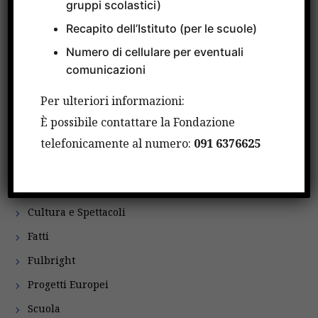
gruppi scolastici)
CATEGORIE
Recapito dell’Istituto (per le scuole)
Numero di cellulare per eventuali
Attività Internazionali
comunicazioni
Avvisi
Per ulteriori informazioni:
Bandi
È possibile contattare la Fondazione
Borse di studio
telefonicamente al numero:
091 6376625
Comunicati Stampa
Convegni e Incontri
Cultura e Spettacoli
Fatti
Fulbright
Progetti Europei
Scuola