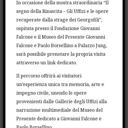
In occasione della mostra straordinaria “Il
Francesca Morvillo, e delle donne e degli uomini
segno della Rinascita – Gli Uffizi e le opere
delle loro scorte: Rocco Di Cillo, Vito Schifani,
recuperate dalla strage dei Georgofili”,
Antonio Montinaro, Walter Eddie Cosina, Claudio
ospitata presso il Fondazione Giovanni
Traina, Emanuela Loi, Vincenzo Li Muli, Agostino
Falcone e il Museo del Presente Giovanni
Catalano.
Falcone e Paolo Borsellino a Palazzo Jung,
sarà possibile prenotare la propria visita
Dopo i saluti della professoressa Maria Falcone,
attraverso un link dedicato.
presidente della Fondazione Maria Falcone, alla
presenza del Presidente della Repubblica Sergio
Il percorso offrirà ai visitatori
Mattarella, si sono alternati gli interventi
un’esperienza unica tra memoria, arte e
istituzionali del Ministro dell’Interno, Luciana
impegno civile, unendo le opere
Lamorgese, del Ministro della Giustizia, Marta
provenienti dalle Gallerie degli Uffizi alla
Cartabia, del Ministro dell’Istruzione, Patrizio
narrazione multimediale del Museo del
Bianchi, del Capo della Polizia, Lamberto Giannini.
Presente dedicato a Giovanni Falcone e
Presenti il Comandate Generale del Carabinieri,
Paolo Borsellino.