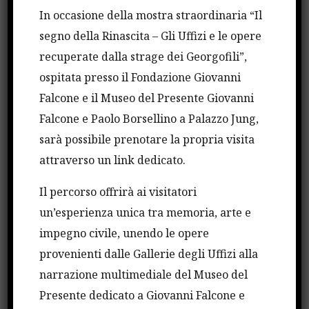
In occasione della mostra straordinaria “Il
delle cerimonie di commemorazione delle stragi di
segno della Rinascita – Gli Uffizi e le opere
capaci e Via D’Amelio,
organizzate il 23 maggio a
recuperate dalla strage dei Georgofili”,
Palermo, dal Ministro dell’Istruzione,
ospitata presso il Fondazione Giovanni
dell’Università e della Ricerca Marco Bussetti, dal
Falcone e il Museo del Presente Giovanni
rappresentante della Conferenza dei Rettori delle
Falcone e Paolo Borsellino a Palazzo Jung,
Università Italiane (Crui) Fabrizio Micari, dalla
sarà possibile prenotare la propria visita
presidente della Fondazione Falcone Maria
attraverso un link dedicato.
Falcone, e dal rappresentante del Consiglio
Nazionale degli Studenti Universitari (Cnsu)
Il percorso offrirà ai visitatori
Gabriele Monterosso.
un’esperienza unica tra memoria, arte e
Il Miur si impegna ad assicurare la continuità
impegno civile, unendo le opere
presso le istituzioni accademiche delle azioni già
provenienti dalle Gallerie degli Uffizi alla
realizzate nel settore scolastico in materia di
narrazione multimediale del Museo del
educazione alla legalità, sia a livello nazionale sia
Presente dedicato a Giovanni Falcone e
nell’ambito di azioni analoghe a livello europeo ed