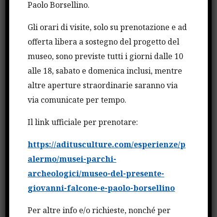
Paolo Borsellino.
internazionale. In collaborazione con il Cnsu si
Gli orari di visite, solo su prenotazione e ad
impegna, inoltre, a diffondere la cultura della
offerta libera a sostegno del progetto del
legalità nelle università.
museo, sono previste tutti i giorni dalle 10
La Crui supporterà, anche attraverso la Fondazione
alle 18, sabato e domenica inclusi, mentre
CRUI, le attività di formazione e sensibilizzazione,
altre aperture straordinarie saranno via
con il coinvolgimento anche delle istituzioni
via comunicate per tempo.
dell’Alta formazione artistica, musicale e coreutica.
La Fondazione Falcone metterà a disposizione
Il link ufficiale per prenotare:
strutture, materiali e conoscenze per la
https://aditusculture.com/esperienze/p
realizzazione di iniziative e attività rivolte al
alermo/musei-parchi-
mondo accademico sui temi della cultura della
archeologici/museo-del-presente-
legalità e della memoria.
giovanni-falcone-e-paolo-borsellino
Il Protocollo, che ha durata triennale, prevede la
costituzione di un Comitato paritetico, che vigilerà
Per altre info e/o richieste, nonché per