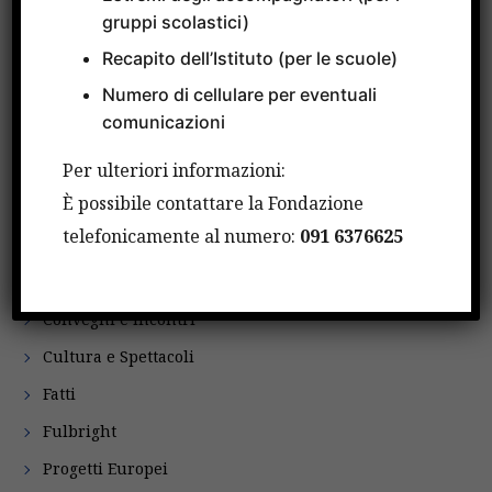
gruppi scolastici)
CATEGORIE
Recapito dell’Istituto (per le scuole)
Numero di cellulare per eventuali
comunicazioni
Attività Internazionali
Per ulteriori informazioni:
Avvisi
È possibile contattare la Fondazione
Bandi
telefonicamente al numero:
091 6376625
Borse di studio
Comunicati Stampa
Convegni e Incontri
Cultura e Spettacoli
Fatti
Fulbright
Progetti Europei