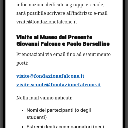
sull’attuazione del documento, sulla sua corretta
informazioni dedicate a gruppi e scuole,
applicazione con attività di programmazione e
sarà possibile scrivere all’indirizzo e-mail:
monitoraggio. Università per la Legalità –
visite@fondazionefalcone.it
Fondazione Falcone
Visite al Museo del Presente
Giovanni Falcone e Paolo Borsellino
CONDIVIDI QUESTO ARTICOLO
Prenotazioni via email fino ad esaurimento
posti:
visite@fondazionefalcone.it
visite.scuole@fondazionefalcone.it
Nella mail vanno indicati:
Cerca
Nomi dei partecipanti (o degli
Cerca
studenti)
Estremi degli accompagnatori (per i