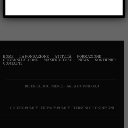
Scuola
Università per la Legalità
HOME
LA FONDAZIONE
ATTIVITÀ
FORMAZIONE
GIOVANNI FALCONE
MAXIPROCESSO
NEWS
SOSTIENICI
CONTATTI
RICERCA DOCUMENTI
-
AREA DOWNLOAD
COOKIE POLICY
-
PRIVACY POLICY
-
TERMINI E CONDIZIONI