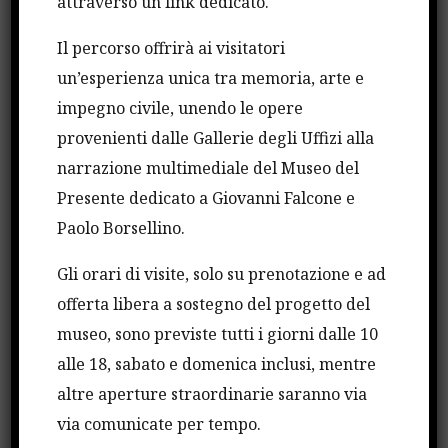
attraverso un link dedicato.
d’eccezione il giudice Antonio Balsamo, consulente
giuridico della Rappresentanza italiana dell’Onu a
Il percorso offrirà ai visitatori
Vienna. L’iniziativa, che prevede altri due
un’esperienza unica tra memoria, arte e
seminari, è stata voluta dall’Università di Pavia, tra
impegno civile, unendo le opere
gli Atenei italiani che hanno aderito al
provenienti dalle Gallerie degli Uffizi alla
bando.
Università per la Legalità – Fondazione
narrazione multimediale del Museo del
Falcone
Il confronto esperti-studenti continua il 6
Presente dedicato a Giovanni Falcone e
novembre: si parla di mafia e inchieste
Paolo Borsellino.
giornalistiche.
Gli orari di visite, solo su prenotazione e ad
offerta libera a sostegno del progetto del
CONDIVIDI QUESTO ARTICOLO
museo, sono previste tutti i giorni dalle 10
alle 18, sabato e domenica inclusi, mentre
altre aperture straordinarie saranno via
via comunicate per tempo.