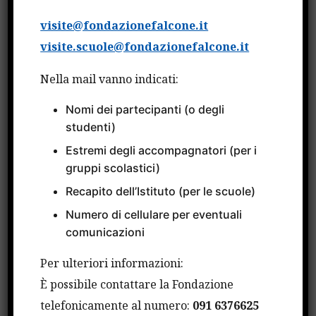
CATEGORIE
visite@fondazionefalcone.it
visite.scuole@fondazionefalcone.it
Attività Internazionali
Nella mail vanno indicati:
Avvisi
Nomi dei partecipanti (o degli
Bandi
studenti)
Borse di studio
Estremi degli accompagnatori (per i
gruppi scolastici)
Comunicati Stampa
Recapito dell’Istituto (per le scuole)
Convegni e Incontri
Numero di cellulare per eventuali
Cultura e Spettacoli
comunicazioni
Fatti
Per ulteriori informazioni:
Fulbright
È possibile contattare la Fondazione
Progetti Europei
telefonicamente al numero:
091 6376625