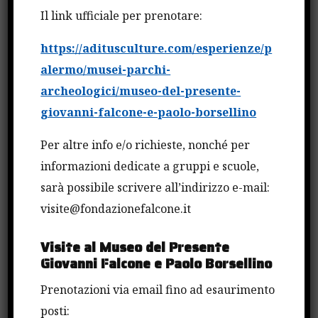
Il link ufficiale per prenotare:
https://aditusculture.com/esperienze/p
Leave a Comment
alermo/musei-parchi-
archeologici/museo-del-presente-
Devi essere
connesso
per inviare un
giovanni-falcone-e-paolo-borsellino
commento.
Per altre info e/o richieste, nonché per
informazioni dedicate a gruppi e scuole,
sarà possibile scrivere all’indirizzo e-mail:
visite@fondazionefalcone.it
Cerca
Visite al Museo del Presente
Giovanni Falcone e Paolo Borsellino
Cerca
Prenotazioni via email fino ad esaurimento
posti: