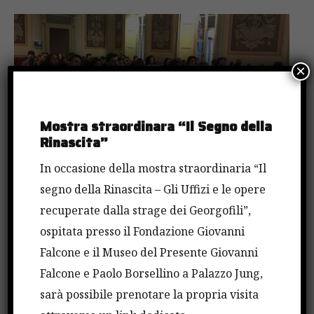
×
Mostra straordinara “Il Segno della
Rinascita”
In occasione della mostra straordinaria “Il
segno della Rinascita – Gli Uffizi e le opere
La mafia oltre i confini italiani e i nuovi strumenti
recuperate dalla strage dei Georgofili”,
di prevenzione e contrasto del crimine organizzato
ospitata presso il Fondazione Giovanni
come la Procura europea. Se ne è parlato a Pavia
Falcone e il Museo del Presente Giovanni
nel corso di un incontro organizzato nell’ambito
Falcone e Paolo Borsellino a Palazzo Jung,
del progetto le Università per la Legalità voluto dal
sarà possibile prenotare la propria visita
Miur e dalla Fondazione Falcone. Relatore