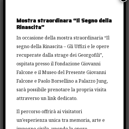
Mostra straordinara “Il Segno della
Rinascita”
In occasione della mostra straordinaria “Il
segno della Rinascita – Gli Uffizi e le opere
recuperate dalla strage dei Georgofili”,
ospitata presso il Fondazione Giovanni
Falcone e il Museo del Presente Giovanni
Falcone e Paolo Borsellino a Palazzo Jung,
FATTI
sarà possibile prenotare la propria visita
Gli Alberi Falcone
attraverso un link dedicato.
cresceranno nelle scuole,
Il percorso offrirà ai visitatori
nasce il bosco diffuso della
un’esperienza unica tra memoria, arte e
impegno civile, unendo le opere