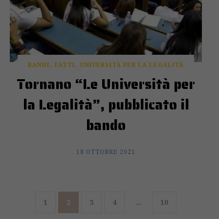
BANDI
FATTI
UNIVERSITÀ PER LA LEGALITÀ
Tornano “Le Università per
la Legalità”, pubblicato il
bando
18 OTTOBRE 2021
1
2
3
4
…
10