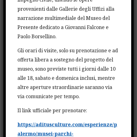
legalità
provenienti dalle Gallerie degli Uffizi alla
narrazione multimediale del Museo del
20 NOVEMBRE 2021
Presente dedicato a Giovanni Falcone e
Paolo Borsellino.
Gli orari di visite, solo su prenotazione e ad
offerta libera a sostegno del progetto del
museo, sono previste tutti i giorni dalle 10
alle 18, sabato e domenica inclusi, mentre
altre aperture straordinarie saranno via
via comunicate per tempo.
FATTI
Il link ufficiale per prenotare:
ALBERI FALCONE IN TUTTE
LE SCUOLE,NASCE IL BOSCO
https://aditusculture.com/esperienze/p
alermo/musei-parchi-