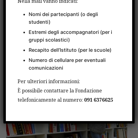
Nella mail vanno indicati:
FATTI
Il Branco di Velasco Vitali in
Nomi dei partecipanti (o degli
studenti)
mostra alla Questura di
Estremi degli accompagnatori (per i
Palermo
gruppi scolastici)
Recapito dell’Istituto (per le scuole)
16 NOVEMBRE 2021
Numero di cellulare per eventuali
comunicazioni
Per ulteriori informazioni:
È possibile contattare la Fondazione
telefonicamente al numero:
091 6376625